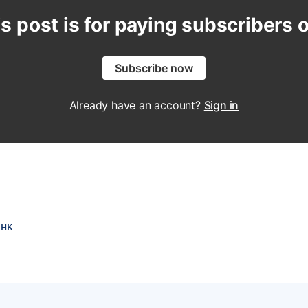
s post is for paying subscribers 
Subscribe now
Already have an account?
Sign in
HK