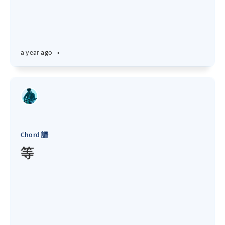
a year ago
•
Chord 譜
等