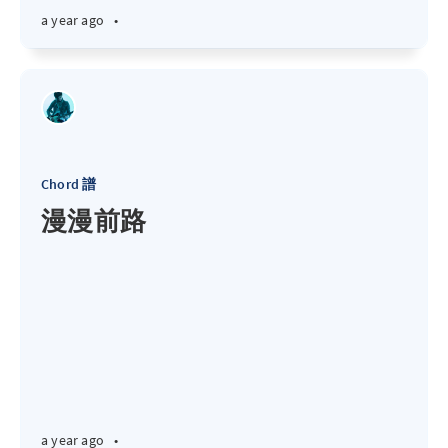
a year ago
•
Chord 譜
漫漫前路
a year ago
•