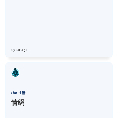
a year ago
•
Chord 譜
情網