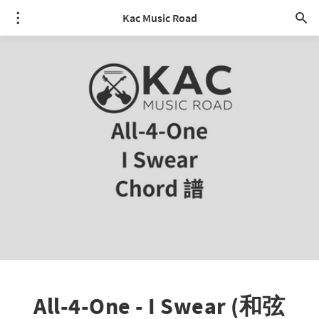
Kac Music Road
All-4-One - I Swear (和弦