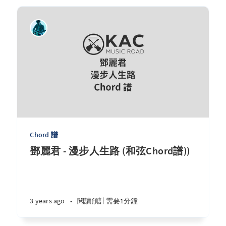
Chord 譜
鄧麗君 - 漫步人生路 (和弦Chord譜))
3 years ago
•
閱讀預計需要1分鐘