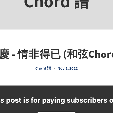
 - 情非得已 (和弦Chor
Chord 譜
•
Nov 1, 2022
s post is for paying subscribers 