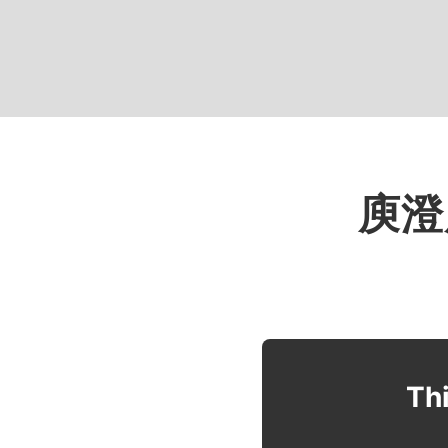
庾澄慶
Thi