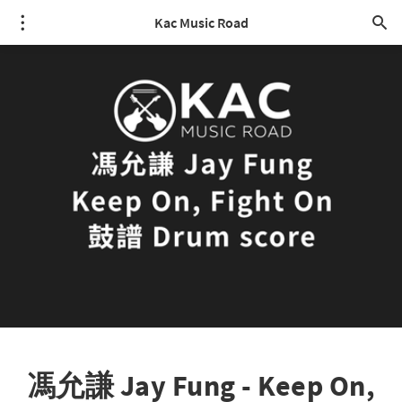
Kac Music Road
馮允謙 Jay Fung - Keep On,