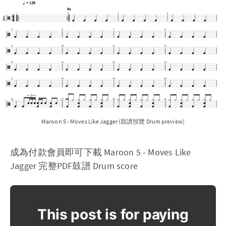
Maroon 5 - Moves Like Jagger (鼓譜預覽 Drum preview)
成為付款會員即可下載 Maroon 5 - Moves Like
Jagger 完整PDF鼓譜 Drum score
This post is for paying