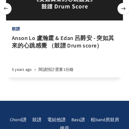
鼓譜
Anson Lo 盧瀚霆 & Edan 呂爵安 - 突如其
來的心跳感覺 （鼓譜 Drum score）
5 years ago
•
閱讀預計需要1分鐘
Chord譜
鼓譜
電結他譜
Bass譜
租band房鼓房
搜尋