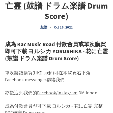
亡霊 (鼓譜 ドラム楽譜 Drum
Score)
鼓譜
•
Oct 26, 2022
成為 Kac Music Road 付款會員或單次購買
即可下載 ヨルシカ YORUSHIKA - 花に亡霊
(鼓譜 ドラム楽譜 Drum Score)
單次樂譜購買(HKD 30起)可在本網頁右下角
Facebook messenger聯絡我們
亦歡迎到我們的
Facebook
/
Instagram
DM Inbox
成為付款會員即可下載 ヨルシカ - 花に亡霊 完整
PDF鼓譜 Drum score