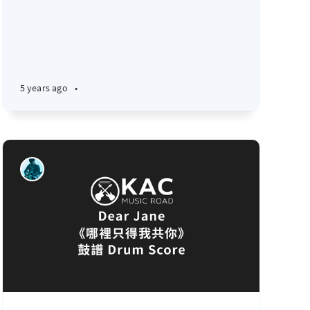
5 years ago
•