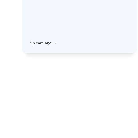
5 years ago
•