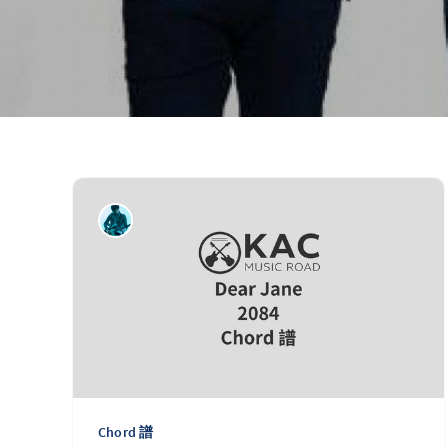
Chord 譜