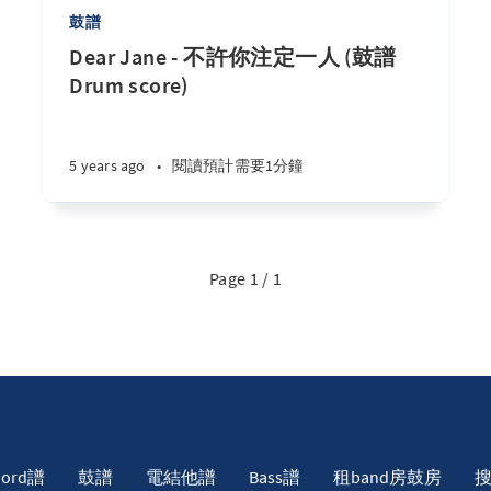
鼓譜
Dear Jane - 不許你注定一人 (鼓譜
Drum score)
5 years ago
•
閱讀預計需要1分鐘
Page 1 / 1
hord譜
鼓譜
電結他譜
Bass譜
租band房鼓房