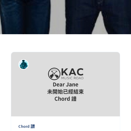
Chord 譜