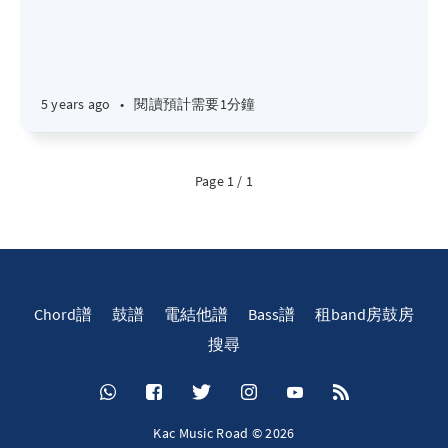
5 years ago
•
閱讀預計需要1分鐘
Page 1 / 1
Chord譜
鼓譜
電結他譜
Bass譜
租band房鼓房
搜尋
Kac Music Road © 2026