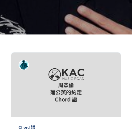
Chord 譜