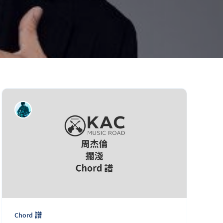
Chord 譜