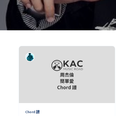
Chord 譜